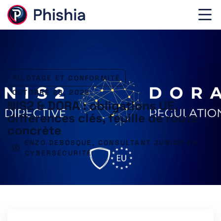
PILOTAGE ET CONFORMITÉ
OCTOBRE 28, 2025
NIS2 & DORA : obligations UE,
différences clés, feuille de route
concrète
ENZO DEBOSQUE, CONSULTANT JUNIOR EN
CYBERSÉCURITÉ